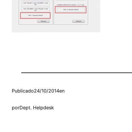
Publicado
24/10/2014
en
por
Dept. Helpdesk