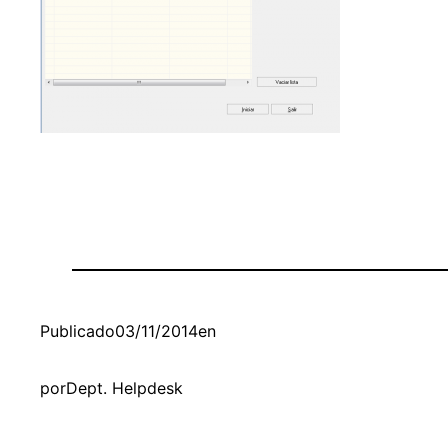
Publicado
03/11/2014
en
por
Dept. Helpdesk