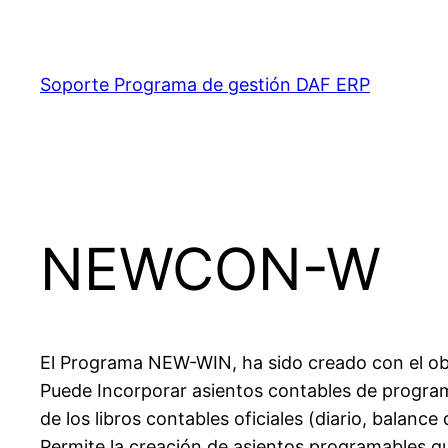
Saltar
al
contenido
Soporte Programa de gestión DAF ERP
NEWCON-W
El Programa NEW-WIN, ha sido creado con el obje
Puede Incorporar asientos contables de progra
de los libros contables oficiales (diario, balanc
Permite la creación de asientos programables qu