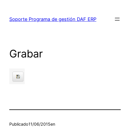
Saltar
al
Soporte Programa de gestión DAF ERP
contenido
Grabar
Publicado
11/06/2015
en