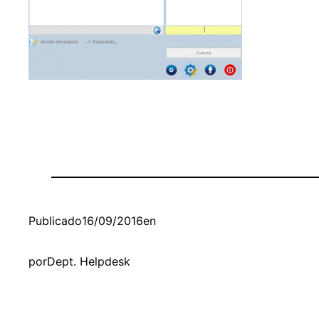
Publicado
16/09/2016
en
por
Dept. Helpdesk