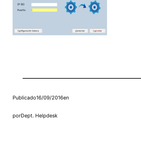
Publicado
16/09/2016
en
por
Dept. Helpdesk