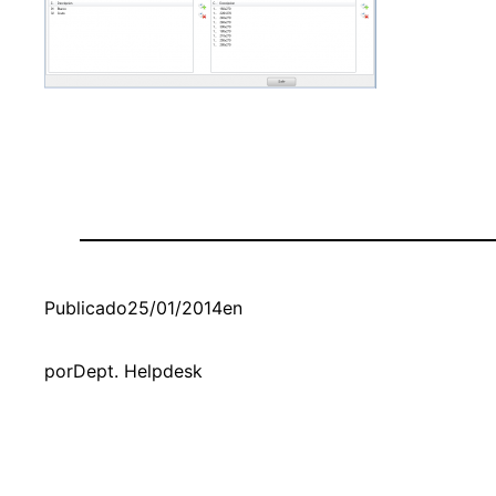
Publicado
25/01/2014
en
por
Dept. Helpdesk