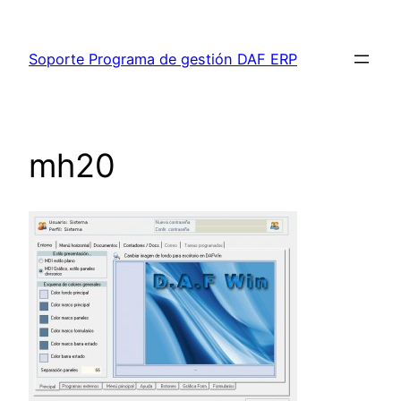
Saltar
al
Soporte Programa de gestión DAF ERP
contenido
mh20