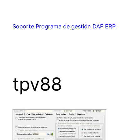
Saltar
al
contenido
Soporte Programa de gestión DAF ERP
tpv88