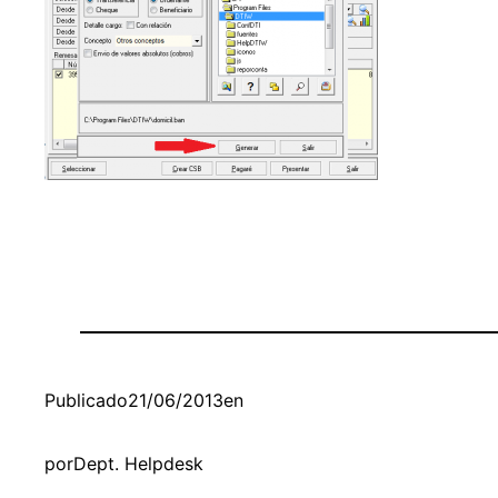
Publicado
21/06/2013
en
por
Dept. Helpdesk