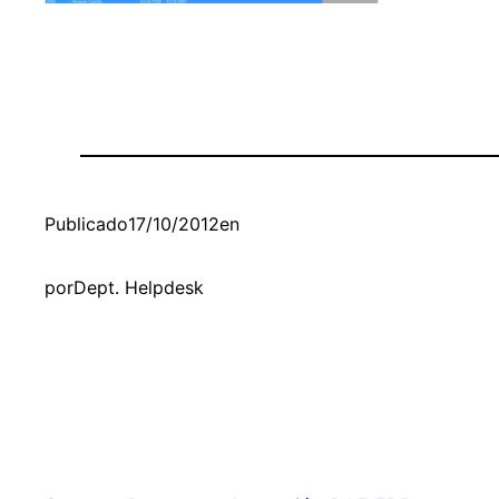
Publicado
17/10/2012
en
por
Dept. Helpdesk