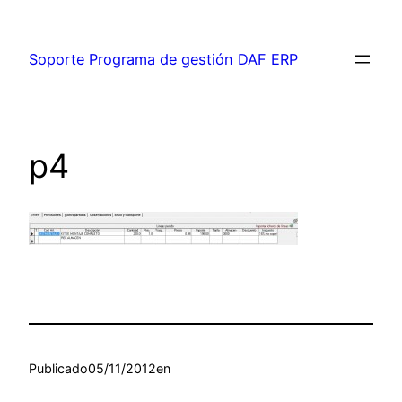
Saltar
al
Soporte Programa de gestión DAF ERP
contenido
p4
Publicado
05/11/2012
en