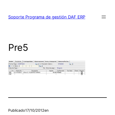
Saltar
al
Soporte Programa de gestión DAF ERP
contenido
Pre5
Publicado
17/10/2012
en