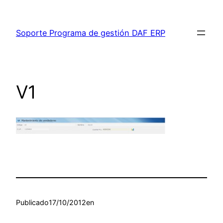
Saltar
al
Soporte Programa de gestión DAF ERP
contenido
V1
Publicado
17/10/2012
en