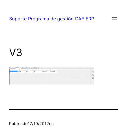
Saltar
al
Soporte Programa de gestión DAF ERP
contenido
V3
Publicado
17/10/2012
en