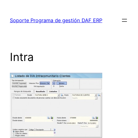
Saltar
al
Soporte Programa de gestión DAF ERP
contenido
Intra