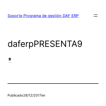
Saltar
al
Soporte Programa de gestión DAF ERP
contenido
daferpPRESENTA9
Publicado
28/12/2017
en