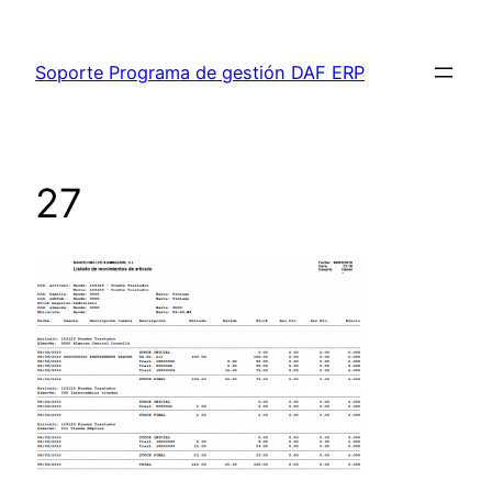
Saltar
al
Soporte Programa de gestión DAF ERP
contenido
27