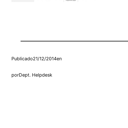
Publicado
21/12/2014
en
por
Dept. Helpdesk