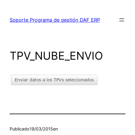
Saltar
al
Soporte Programa de gestión DAF ERP
contenido
TPV_NUBE_ENVIO
Publicado
19/03/2015
en