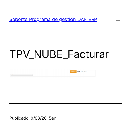
Saltar
al
Soporte Programa de gestión DAF ERP
contenido
TPV_NUBE_Facturar
Publicado
19/03/2015
en