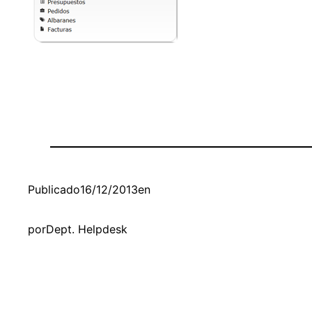
Publicado
16/12/2013
en
por
Dept. Helpdesk