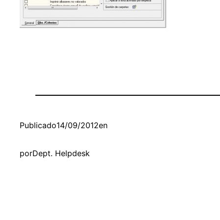
Publicado
14/09/2012
en
por
Dept. Helpdesk