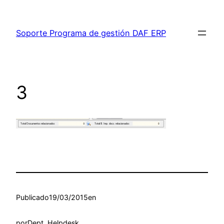
Saltar
al
Soporte Programa de gestión DAF ERP
contenido
3
Publicado
19/03/2015
en
por
Dept. Helpdesk