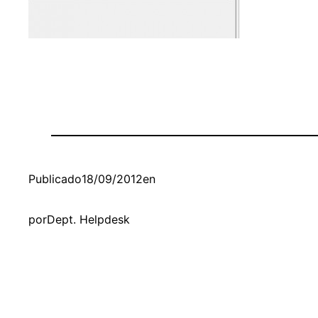
Publicado
18/09/2012
en
por
Dept. Helpdesk