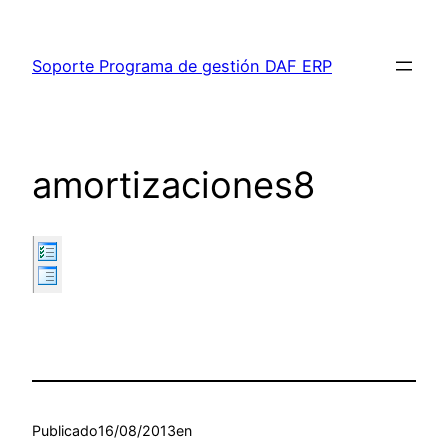
Saltar
al
Soporte Programa de gestión DAF ERP
contenido
amortizaciones8
Publicado
16/08/2013
en