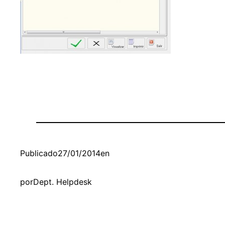
Publicado
27/01/2014
en
por
Dept. Helpdesk