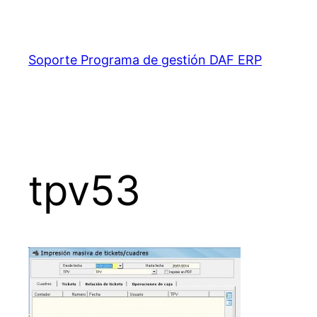
Saltar
al
contenido
Soporte Programa de gestión DAF ERP
tpv53