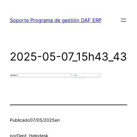
Saltar
al
Soporte Programa de gestión DAF ERP
contenido
2025-05-07_15h43_43
Publicado
07/05/2025
en
por
Dept. Helpdesk