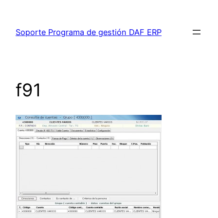
Saltar
al
Soporte Programa de gestión DAF ERP
contenido
f91