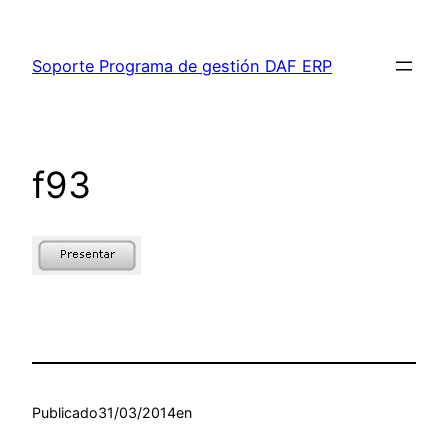
Saltar
al
Soporte Programa de gestión DAF ERP
contenido
f93
Publicado
31/03/2014
en