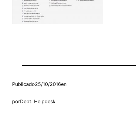
Publicado
25/10/2016
en
por
Dept. Helpdesk