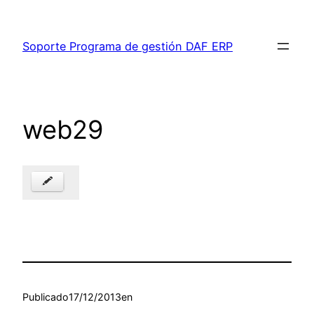
Saltar
al
Soporte Programa de gestión DAF ERP
contenido
web29
Publicado
17/12/2013
en