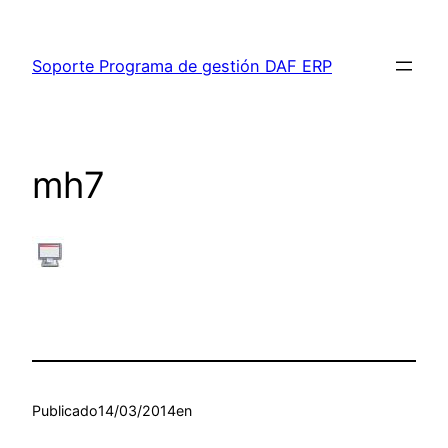
Saltar
al
Soporte Programa de gestión DAF ERP
contenido
mh7
Publicado
14/03/2014
en