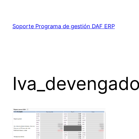
Saltar
al
contenido
Soporte Programa de gestión DAF ERP
Iva_devengad