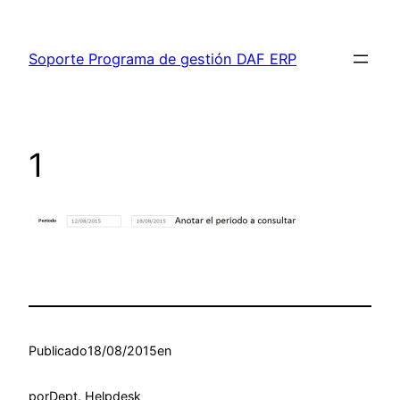
Saltar
al
Soporte Programa de gestión DAF ERP
contenido
1
Publicado
18/08/2015
en
por
Dept. Helpdesk