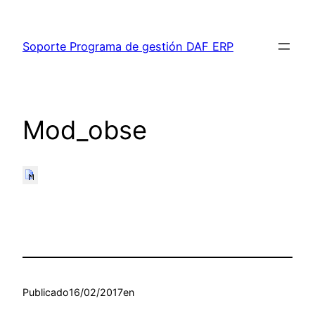
Saltar
al
Soporte Programa de gestión DAF ERP
contenido
Mod_obse
Publicado
16/02/2017
en