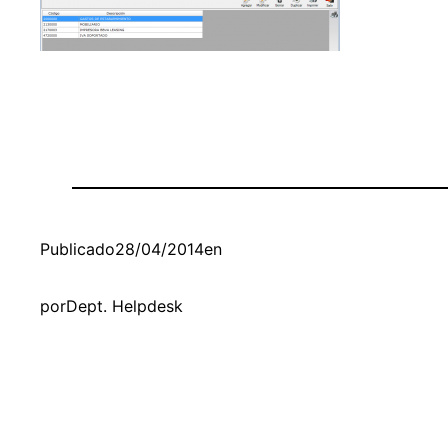
Publicado
28/04/2014
en
por
Dept. Helpdesk