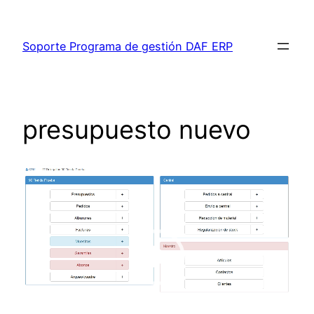
Saltar
al
Soporte Programa de gestión DAF ERP
contenido
presupuesto nuevo
Reproductor
de
vídeo