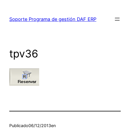
Saltar
al
Soporte Programa de gestión DAF ERP
contenido
tpv36
Publicado
06/12/2013
en