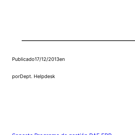
Publicado
17/12/2013
en
por
Dept. Helpdesk