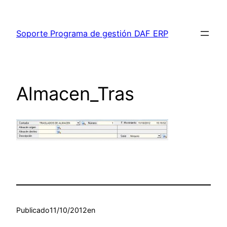
Saltar
al
Soporte Programa de gestión DAF ERP
contenido
Almacen_Tras
Publicado
11/10/2012
en