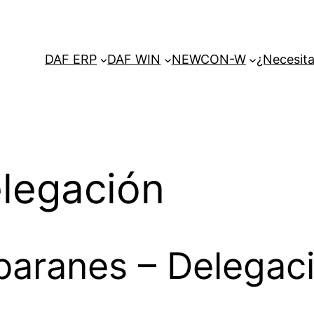
DAF ERP
DAF WIN
NEWCON-W
¿Necesita
elegación
baranes – Delegac