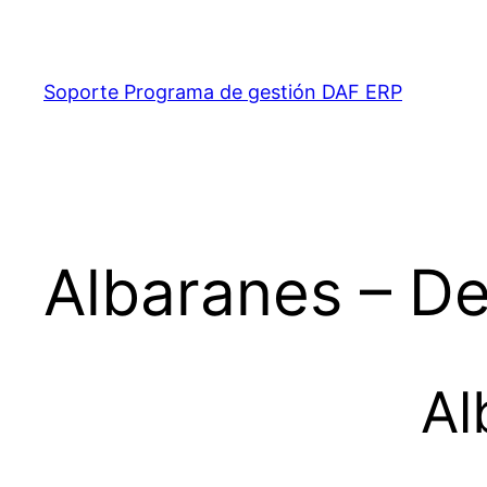
Saltar
al
contenido
Soporte Programa de gestión DAF ERP
Albaranes – D
Al