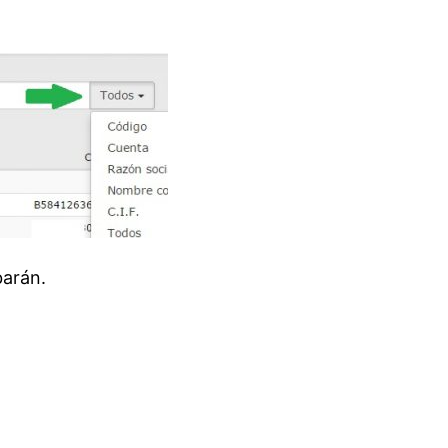
barán.