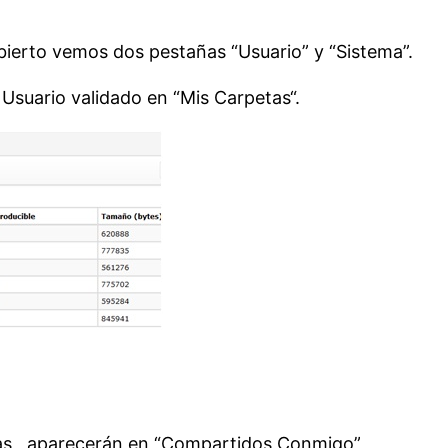
bierto vemos dos pestañas “Usuario” y “Sistema”.
 Usuario validado en “Mis Carpetas“.
as , aparecerán en “Compartidos Conmigo”