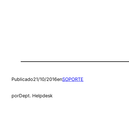
Publicado
21/10/2016
en
SOPORTE
por
Dept. Helpdesk