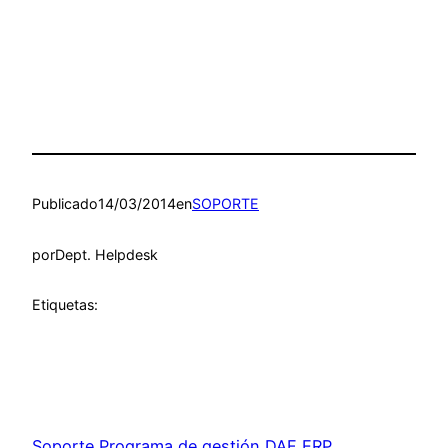
Publicado
14/03/2014
en
SOPORTE
por
Dept. Helpdesk
Etiquetas:
Soporte Programa de gestión DAF ERP