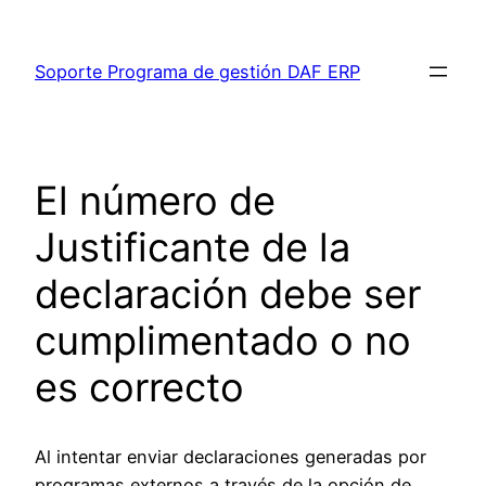
Saltar
al
Soporte Programa de gestión DAF ERP
contenido
El número de
Justificante de la
declaración debe ser
cumplimentado o no
es correcto
Al intentar enviar declaraciones generadas por
programas externos a través de la opción de