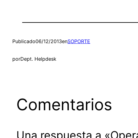
Publicado
06/12/2013
en
SOPORTE
por
Dept. Helpdesk
Comentarios
Una respuesta a «Oper