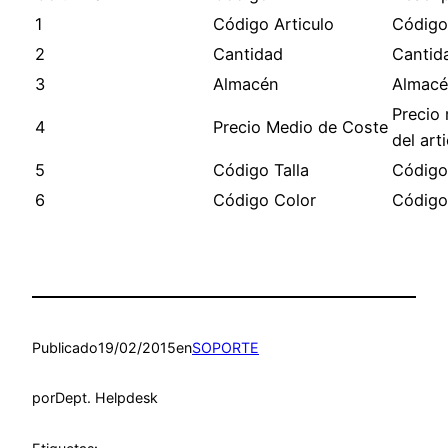
1
Código Articulo
Código
2
Cantidad
Cantida
3
Almacén
Almacén
Precio
4
Precio Medio de Coste
del art
5
Código Talla
Código 
6
Código Color
Código 
Publicado
19/02/2015
en
SOPORTE
por
Dept. Helpdesk